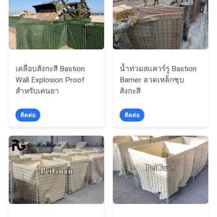
ใบ
เสนอ
ราคา
เคลือบสังกะสี Bastion
น้ำท่วมสแควร์รู Bastion
Wall Explosion Proof
Barrier ลวดเหล็กชุบ
แผนผัง
สำหรับเคนยา
สังกะสี
เว็บไซต์
ติดต่อ
ติดต่อ
PRIVACY
POLICY