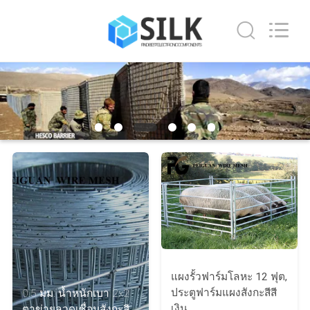
-
2026
Beijing
Silk
Road
Enterprise
Management
Services
บ้าน
Co.,LTD.
All
Rights
Reserved.
สินค้า
เกี่ยว
กับ
เรา
แผงรั้วฟาร์มโลหะ 12 ฟุต,
ประตูฟาร์มแผงสังกะสีสี
0.5 มม. น้ำหนักเบา 2x2
ทัวร์
เงิน
ตาข่ายลวดเชื่อมสังกะสี