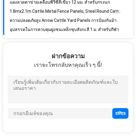
ความปลอดภัยสูง Arrow Cattle Yard Panels การป้องกันม้า
อุปสรรคในการควบคุมฝูงชนเหล็กชุบสังกะสี 1 ม. สำหรับกีฬา
แผงรั้วลวดคู่ขนาด 50x200 มม. กีฬาฟันดาบตาข่าย 868
รั้วลวดตาข่ายคู่ลาน, รั้วลวดตาข่ายคู่สีเขียว
ตะแกรงตาข่ายรอย 50x50 มม. ตะกร้าตะแกรงลวดตาข่าย 6 มม
การ์เด้นม้วนแผงรั้วตาข่ายด้านบนเชื่อมเหล็กสามเหลี่ยมดัด
ฝากข้อความ
ซูเปอร์มาร์เก็ตสีสดใสม้วนฟันดาบตาข่ายแรงดึงสูง
เราจะโทรกลับหาคุณเร็ว ๆ นี้!
ลวดตาข่ายเคลือบไวนิลชายแดนประเทศ 14 เกจ
รั้วโลหะรักษาความปลอดภัยสนามบินตกแต่งด้วยลวดหนามมีดโกน
รั้วลวดคู่สีดำโพสต์รูปสี่เหลี่ยมผืนผ้าประกอบได้อย่างง่ายดาย
รั้วก่อสร้างชั่วคราว 2 ม. แผงฟันดาบแบบพกพาแบบกลม
สระว่ายน้ำ 50x100mm BRC รั้วลวดเหล็กคาร์บอนต่ำ
มีดโกนหนวดลวดหนามสแควร์รูลวดเหล็กคาร์บอนต่ำ 5 มม
ช่องสี่เหลี่ยมยึดรอยตาข่ายสำหรับแนวนอน
อุปสรรคในการควบคุมฝูงชนชั่วคราวชุบสังกะสีอุปสรรคทางเดินเท้าโลหะสีแดง