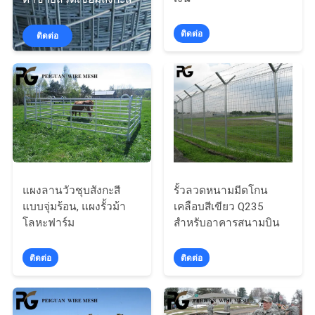
โรงงาน
ติดต่อ
ติดต่อ
ควบคุม
คุณภาพ
ติดต่อ
เรา
แผงลานวัวชุบสังกะสี
รั้วลวดหนามมีดโกน
แบบจุ่มร้อน, แผงรั้วม้า
เคลือบสีเขียว Q235
โลหะฟาร์ม
สำหรับอาคารสนามบิน
ข่าว
ติดต่อ
ติดต่อ
ขอ