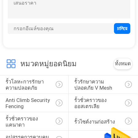
ใบ
เสนอ
ราคา
แผนผัง
หมวดหมู่ยอดนิยม
ทั้งหมด
เว็บไซต์
รั้วโลหะการรักษา
รั้วรักษาความ
ความปลอดภัย
ปลอดภัย V Mesh
PRIVACY
Anti Climb Security 
รั้วชั่วคราวของ
POLICY
Fencing
ออสเตรเลีย
รั้วชั่วคราวของ
รั้วไซต์งานก่อสร้าง
แคนาดา
อุปสรรคการควบคุม