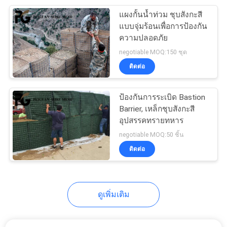
แผงกั้นน้ำท่วม ชุบสังกะสี
24
แบบจุ่มร้อนเพื่อการป้องกัน
ความปลอดภัย
ตาข่ายเกเบียนรอย
negotiable MOQ:150 ชุด
ติดต่อ
ป้องกันการระเบิด Bastion
Barrier, เหล็กชุบสังกะสี
อุปสรรคทรายทหาร
30
negotiable MOQ:50 ชิ้น
รั้วการเชื่อมโยงโซ่
ติดต่อ
โลหะ
ดูเพิ่มเติม