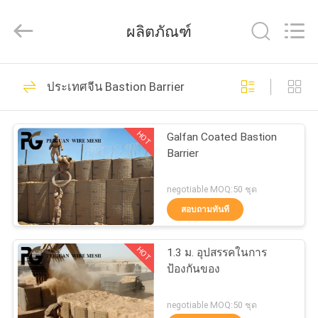
-
2026
Beijing
ผลิตภัณฑ์
Silk
Road
Enterprise
Management
21
Services
บ้าน
Co.,LTD.
ประเทศจีน Bastion Barrier
รั้วโลหะการรักษา
All
Rights
Reserved.
สินค้า
ความปลอดภัย
HOT
Galfan Coated Bastion
Barrier
เกี่ยว
negotiable MOQ:50 ชุด
สอบถามทันที
กับ
28
รั้วรักษาความ
เรา
HOT
1.3 ม. อุปสรรคในการ
ป้องกันของ
ปลอดภัย V Mesh
ทัวร์
negotiable MOQ:50 ชุด