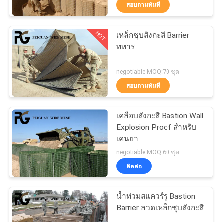
สอบถามทันที
โรงงาน
HOT
เหล็กชุบสังกะสี Barrier
24
ทหาร
ควบคุม
Anti Climb Security
คุณภาพ
negotiable MOQ:70 ชุด
Fencing
สอบถามทันที
ติดต่อ
เคลือบสังกะสี Bastion Wall
Explosion Proof สำหรับ
เรา
เคนยา
29
negotiable MOQ:60 ชุด
รั้วชั่วคราวของ
ติดต่อ
ข่าว
ออสเตรเลีย
น้ำท่วมสแควร์รู Bastion
ขอ
Barrier ลวดเหล็กชุบสังกะสี