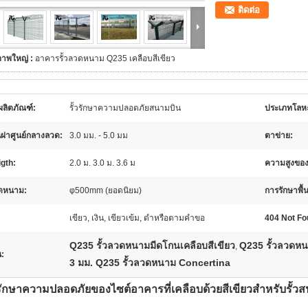
ติดต่อ
ภาพใหญ่ :
อาคารรั้วลวดหนาม Q235 เคลือบสีเขียว
อผลิตภัณฑ์:
รั้วรักษาความปลอดภัยสนามบิน
ประเภทโลห
นผ่าศูนย์กลางลวด:
3.0 มม. - 5.0 มม
ตาข่าย:
gth:
2.0 ม. 3.0 ม. 3.6 ม
ความสูงขอ
ดหนาม:
φ500mm (ยอดนิยม)
การรักษาพื้น
เขียว, เงิน, เขียวเข้ม, ดำหรือตามคำขอ
404 Not Fo
Q235 รั้วลวดหนามมีดโกนเคลือบสีเขียว
Q235 รั้วลวดห
,
น:
3 มม. Q235 รั้วลวดหนาม Concertina
วรักษาความปลอดภัยของไซต์อาคารที่เคลือบด้วยสีเขียวสำหรับรั้ว