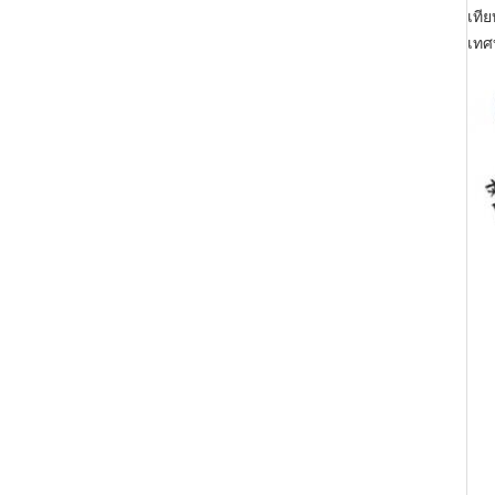
เที
เทศ