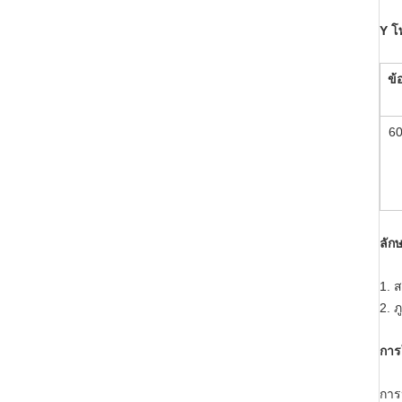
Y โ
ข้
6
ลัก
1. 
2. 
การ
การ