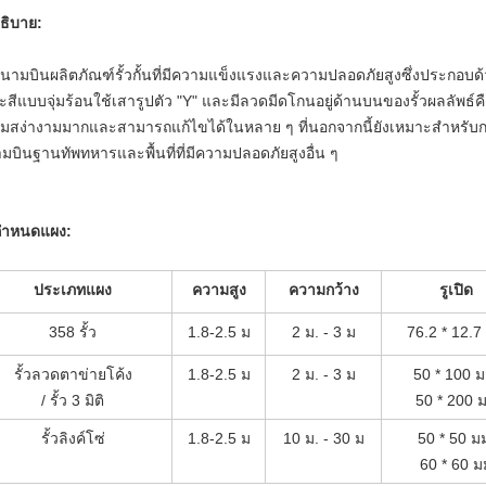
ธิบาย:
วสนามบินผลิตภัณฑ์รั้วกั้นที่มีความแข็งแรงและความปลอดภัยสูงซึ่งประกอ
กะสีแบบจุ่มร้อนใช้เสารูปตัว "Y" และมีลวดมีดโกนอยู่ด้านบนของรั้วผลลัพธ์ค
มสง่างามมากและสามารถแก้ไขได้ในหลาย ๆ ที่นอกจากนี้ยังเหมาะสำหรับกา
มบินฐานทัพทหารและพื้นที่ที่มีความปลอดภัยสูงอื่น ๆ
กำหนดแผง:
ประเภทแผง
ความสูง
ความกว้าง
รูเปิด
358 รั้ว
1.8-2.5 ม
2 ม. - 3 ม
76.2 * 12.7
รั้วลวดตาข่ายโค้ง
1.8-2.5 ม
2 ม. - 3 ม
50 * 100 ม
/ รั้ว 3 มิติ
50 * 200 
รั้วลิงค์โซ่
1.8-2.5 ม
10 ม. - 30 ม
50 * 50 ม
60 * 60 ม