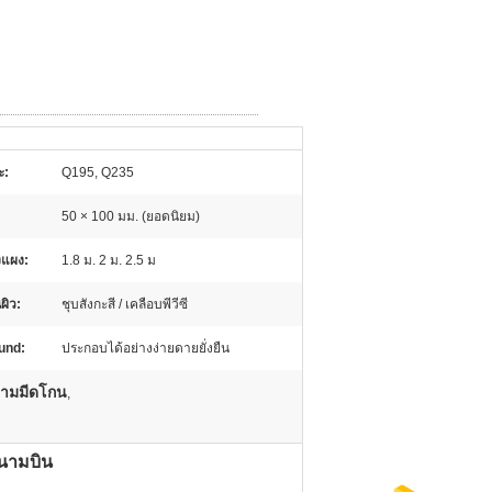
ะ:
Q195, Q235
50 × 100 มม. (ยอดนิยม)
งแผง:
1.8 ม. 2 ม. 2.5 ม
ผิว:
ชุบสังกะสี / เคลือบพีวีซี
und:
ประกอบได้อย่างง่ายดายยั่งยืน
นามมีดโกน
,
สนามบิน