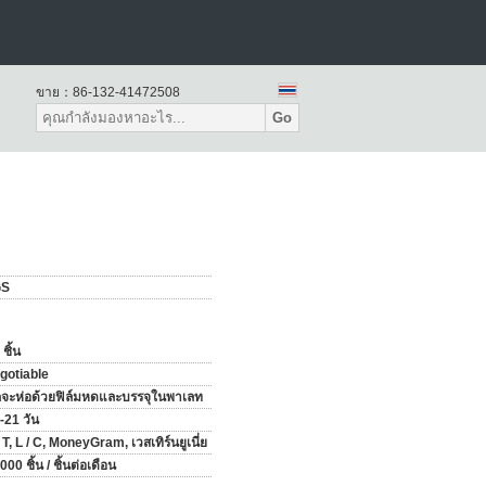
ขาย：
86-132-41472508
Go
GS
 ชิ้น
gotiable
กจะห่อด้วยฟิล์มหดและบรรจุในพาเลท
-21 วัน
/ T, L / C, MoneyGram, เวสเทิร์นยูเนี่ย
000 ชิ้น / ชิ้นต่อเดือน