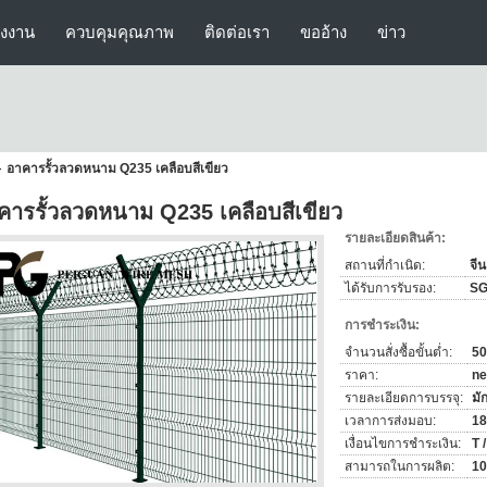
รงงาน
ควบคุมคุณภาพ
ติดต่อเรา
ขออ้าง
ข่าว
อาคารรั้วลวดหนาม Q235 เคลือบสีเขียว
คารรั้วลวดหนาม Q235 เคลือบสีเขียว
รายละเอียดสินค้า:
สถานที่กำเนิด:
จีน
ได้รับการรับรอง:
S
การชำระเงิน:
จำนวนสั่งซื้อขั้นต่ำ:
50
ราคา:
ne
รายละเอียดการบรรจุ:
มั
เวลาการส่งมอบ:
18
เงื่อนไขการชำระเงิน:
T 
สามารถในการผลิต:
10